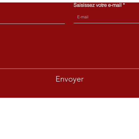
Saisissez votre e-mail
Envoyer
e-Foy, Québec, QC, G1S 2J3
E-mail: in