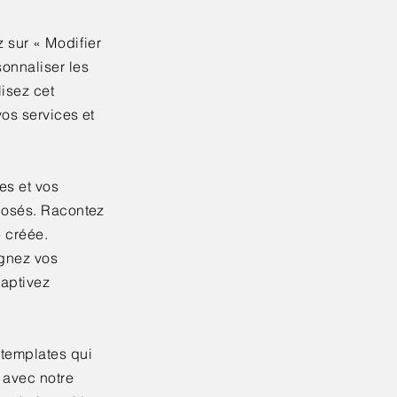
z sur
« Modifier
sonnaliser les
lisez cet
vos services et
es et vos
oposés. Racontez
é créée.
ignez vos
captivez
 templates qui
 avec notre