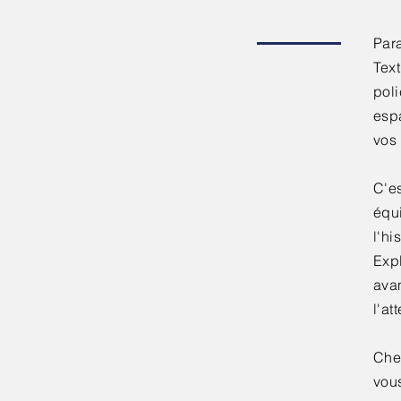
Para
Tex
poli
espa
vos
C'es
équ
l'hi
Expl
ava
l'at
Che
vou