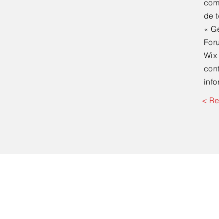
com
de t
«
G
Foru
Wix
cont
info
< Re